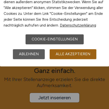
dienen außerdem anonymen Statistikzwecken. Wenn Sie auf
Europa
"Alle akzeptieren" klicken, stimmen Sie der Verwendung aller
International
Cookies zu. Unter dem Link "Cookie-Einstellungen" am Ende
jeder Seite können Sie Ihre Entscheidung jederzeit
nachträglich aufrufen und ändern.
Datenschutzerklärung
COOKIE-EINSTELLUNGEN
Mitarbeiter für die
ABLEHNEN
ALLE AKZEPTIEREN
Immobilienwirtschaft finden?
Ganz einfach.
Mit Ihrer Stellenanzeige erzielen Sie die direkte
Aufmerksamkeit.
Jetzt inserieren