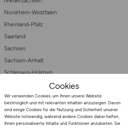
Niedersachsen
Nordrhein-Westfalen
Rheinland-Pfalz
Saarland
Sachsen
Sachsen-Anhalt
Schleswig-Holstein
Cookies
Thüringen
Deutschlandweit
Wir verwenden Cookies, um Ihnen unsere Website
bestmöglich und mit relevanten Inhalten anzuzeigen. Davon
Österreich
sind einige Cookies für die Nutzung und Sicherheit unserer
Website notwendig, während andere Cookies dabei helfen,
Schweiz
Ihnen personalisierte Inhalte und Funktionen anzubieten. Sie