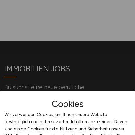
IMMOBILIEN.JOBS
Du suchst eine neue berufliche
Herausforderung? Dein Job in der
Cookies
Immobilienbranche wartet auf Dich!
Wir verwenden Cookies, um Ihnen unsere Website
bestmöglich und mit relevanten Inhalten anzuzeigen. Davon
Für Arbeitgeber
sind einige Cookies für die Nutzung und Sicherheit unserer