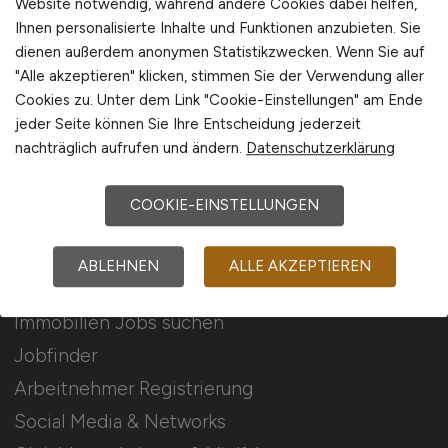
Website notwendig, während andere Cookies dabei helfen,
Ihnen personalisierte Inhalte und Funktionen anzubieten. Sie
Stellenanzeigen schalten
dienen außerdem anonymen Statistikzwecken. Wenn Sie auf
Mediadaten & Konditionen
"Alle akzeptieren" klicken, stimmen Sie der Verwendung aller
Cookies zu. Unter dem Link "Cookie-Einstellungen" am Ende
Arbeitgeber Seite
jeder Seite können Sie Ihre Entscheidung jederzeit
Arbeitgeber Kontakt
nachträglich aufrufen und ändern.
Datenschutzerklärung
Karrierenetzwerk
COOKIE-EINSTELLUNGEN
Für Arbeitnehmer
ABLEHNEN
ALLE AKZEPTIEREN
Immobilien Jobs suchen
Jobfinder
Arbeitnehmer Registrierung
Social Media & Networks