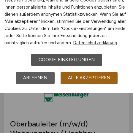
Bauzeichner - Bautechniker -
Ihnen personalisierte Inhalte und Funktionen anzubieten. Sie
Architekten - Fachrichtung
dienen außerdem anonymen Statistikzwecken. Wenn Sie auf
Hochbau - Architektur
(m/w/d)
"Alle akzeptieren" klicken, stimmen Sie der Verwendung aller
Cookies zu. Unter dem Link "Cookie-Einstellungen" am Ende
Stadtwerke Heidenheim AG
jeder Seite können Sie Ihre Entscheidung jederzeit
nachträglich aufrufen und ändern.
Datenschutzerklärung
02.08.2026
Heidenheim an der Brenz
COOKIE-EINSTELLUNGEN
ABLEHNEN
ALLE AKZEPTIEREN
Oberbauleiter
(m/w/d)