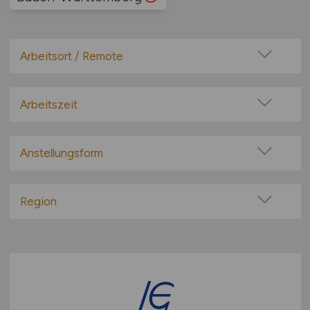
Arbeitsort / Remote
Vor Ort (kein Home-Office)
Home-Office möglich / Hybrid
Arbeitszeit
100% Remote
Vollzeit
Überwiegend Remote (>50%)
Teilzeit
Anstellungsform
Remote aus dem Ausland möglich
Festanstellung
befristete Anstellung
Region
Leitung / Führung
Baden-Württemberg
Geschäftsleitung / Vorstand
Bayern
Projektarbeit / Freelancer
Berlin
Arbeitnehmerüberlassung
Brandenburg
geringfügige Beschäftigung / Minijob
Bremen