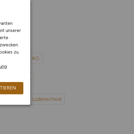
vanten
eit unserer
erte
kzwecken.
ookies zu.
robsdorff Bau AG
rung
Stadt Hameln
TIEREN
obs bei Stadt Lüdenscheid