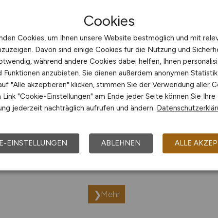
ernehmen
Cookies
nden Cookies, um Ihnen unsere Website bestmöglich und mit rele
nzuzeigen. Davon sind einige Cookies für die Nutzung und Sicherh
Jobs bei SAUTER Deutschland, Sauter FM GmbH
otwendig, während andere Cookies dabei helfen, Ihnen personalisi
nd Funktionen anzubieten. Sie dienen außerdem anonymen Statisti
uf "Alle akzeptieren" klicken, stimmen Sie der Verwendung aller C
E Executive Consultants GmbH
Jobs bei Sch
Link "Cookie-Einstellungen" am Ende jeder Seite können Sie Ihre
ng jederzeit nachträglich aufrufen und ändern.
Datenschutzerklä
Jobs bei Stadt Fürstenfeldbruck
Jobs bei 
E-EINSTELLUNGEN
ABLEHNEN
ALLE AKZEP
Jobs bei Stadt Leinfelden-Echterdingen
J
Mehr