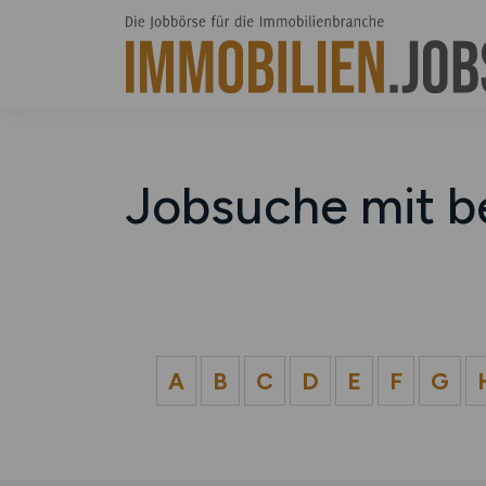
Jobsuche mit b
A
B
C
D
E
F
G