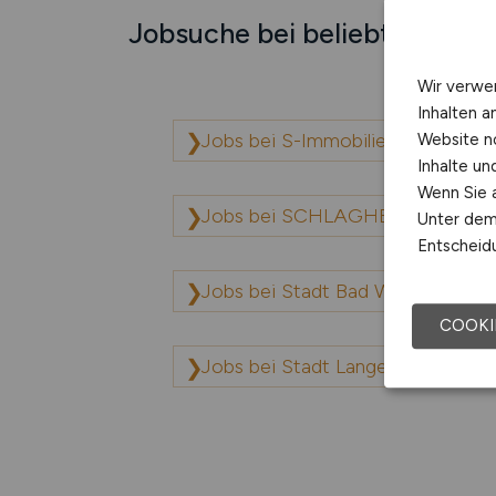
Jobsuche bei beliebten Unt
Wir verwe
Inhalten a
Jobs bei S-Immobilien GmbH
Website n
Inhalte u
Wenn Sie a
Jobs bei SCHLAGHECK + RADTK
Unter dem 
Entscheidu
Jobs bei Stadt Bad Waldsee
COOKI
Jobs bei Stadt Langenhagen