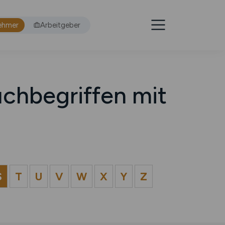
ehmer
Arbeitgeber
chbegriffen mit
S
T
U
V
W
X
Y
Z