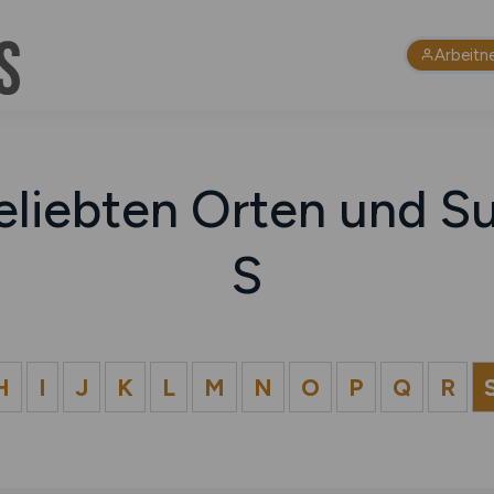
Arbeitn
eliebten Orten und Su
S
H
I
J
K
L
M
N
O
P
Q
R