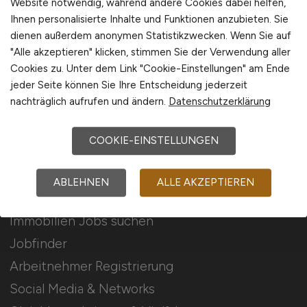
Website notwendig, während andere Cookies dabei helfen,
Ihnen personalisierte Inhalte und Funktionen anzubieten. Sie
Stellenanzeigen schalten
dienen außerdem anonymen Statistikzwecken. Wenn Sie auf
Mediadaten & Konditionen
"Alle akzeptieren" klicken, stimmen Sie der Verwendung aller
Cookies zu. Unter dem Link "Cookie-Einstellungen" am Ende
Arbeitgeber Seite
jeder Seite können Sie Ihre Entscheidung jederzeit
Arbeitgeber Kontakt
nachträglich aufrufen und ändern.
Datenschutzerklärung
Karrierenetzwerk
COOKIE-EINSTELLUNGEN
Für Arbeitnehmer
ABLEHNEN
ALLE AKZEPTIEREN
Immobilien Jobs suchen
Jobfinder
Arbeitnehmer Registrierung
Social Media & Networks