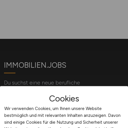
IMMOBILIEN.JOBS
Du suchst eine neue berufliche
Herausforderung? Dein Job in der
Cookies
Immobilienbranche wartet auf Dich!
Wir verwenden Cookies, um Ihnen unsere Website
bestmöglich und mit relevanten Inhalten anzuzeigen. Davon
Für Arbeitgeber
sind einige Cookies für die Nutzung und Sicherheit unserer