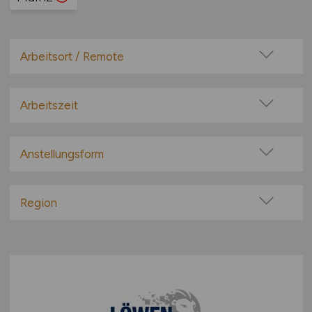
Arbeitsort / Remote
Vor Ort (kein Home-Office)
Home-Office möglich / Hybrid
Arbeitszeit
100% Remote
Vollzeit
Überwiegend Remote (>50%)
Teilzeit
Anstellungsform
Remote aus dem Ausland möglich
Festanstellung
befristete Anstellung
Region
Leitung / Führung
Baden-Württemberg
Geschäftsleitung / Vorstand
Bayern
Projektarbeit / Freelancer
Berlin
Arbeitnehmerüberlassung
Brandenburg
geringfügige Beschäftigung / Minijob
Bremen