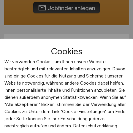
International
Jobfinder anlegen
Cookies
Wir verwenden Cookies, um Ihnen unsere Website
bestmöglich und mit relevanten Inhalten anzuzeigen. Davon
sind einige Cookies für die Nutzung und Sicherheit unserer
Mobile:r Hausmeister:in
(m/w/d)
Website notwendig, während andere Cookies dabei helfen,
Ihnen personalisierte Inhalte und Funktionen anzubieten. Sie
STRABAG PROPERTY & FACILITY SERVICES
dienen außerdem anonymen Statistikzwecken. Wenn Sie auf
GMBH
"Alle akzeptieren" klicken, stimmen Sie der Verwendung aller
Cookies zu. Unter dem Link "Cookie-Einstellungen" am Ende
29.07.2026
jeder Seite können Sie Ihre Entscheidung jederzeit
Mainz
nachträglich aufrufen und ändern.
Datenschutzerklärung