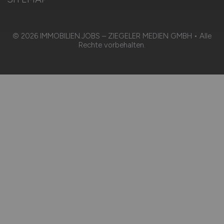
© 2026 IMMOBILIEN.JOBS – ZIEGELER MEDIEN GMBH • Alle
Rechte vorbehalten.