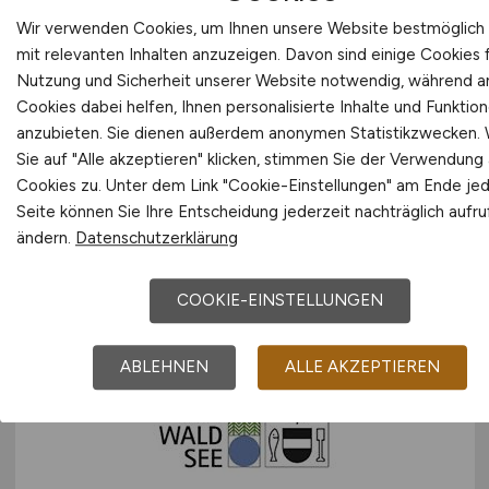
Wir verwenden Cookies, um Ihnen unsere Website bestmöglich
mit relevanten Inhalten anzuzeigen. Davon sind einige Cookies f
Nutzung und Sicherheit unserer Website notwendig, während 
Objektmanagerin /
Cookies dabei helfen, Ihnen personalisierte Inhalte und Funktio
anzubieten. Sie dienen außerdem anonymen Statistikzwecken.
Objektmanager
(w/m/d)
Sie auf "Alle akzeptieren" klicken, stimmen Sie der Verwendung a
Cookies zu. Unter dem Link "Cookie-Einstellungen" am Ende je
Bau- und Liegenschaftsbetrieb NRW
Seite können Sie Ihre Entscheidung jederzeit nachträglich aufr
gestern
ändern.
Datenschutzerklärung
Münster
COOKIE-EINSTELLUNGEN
ABLEHNEN
ALLE AKZEPTIEREN