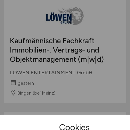
Kaufmännische Fachkraft
Immobilien-, Vertrags- und
Objektmanagement (m|w|d)
LÖWEN ENTERTAINMENT GmbH
gestern
Bingen (bei Mainz)
Cookies