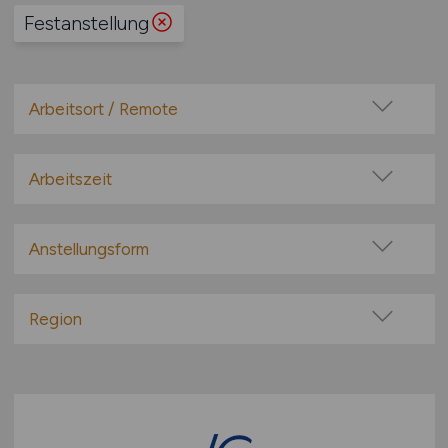
Festanstellung
Arbeitsort / Remote
Vor Ort (kein Home-Office)
Home-Office möglich / Hybrid
Arbeitszeit
100% Remote
Vollzeit
Überwiegend Remote (>50%)
Teilzeit
Anstellungsform
Remote aus dem Ausland möglich
Festanstellung
befristete Anstellung
Region
Leitung / Führung
Baden-Württemberg
Geschäftsleitung / Vorstand
Bayern
Projektarbeit / Freelancer
Berlin
Arbeitnehmerüberlassung
Brandenburg