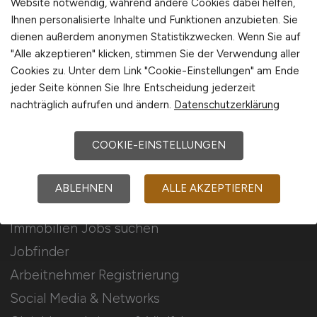
Website notwendig, während andere Cookies dabei helfen,
Ihnen personalisierte Inhalte und Funktionen anzubieten. Sie
Stellenanzeigen schalten
dienen außerdem anonymen Statistikzwecken. Wenn Sie auf
Mediadaten & Konditionen
"Alle akzeptieren" klicken, stimmen Sie der Verwendung aller
Cookies zu. Unter dem Link "Cookie-Einstellungen" am Ende
Arbeitgeber Seite
jeder Seite können Sie Ihre Entscheidung jederzeit
Arbeitgeber Kontakt
nachträglich aufrufen und ändern.
Datenschutzerklärung
Karrierenetzwerk
COOKIE-EINSTELLUNGEN
Für Arbeitnehmer
ABLEHNEN
ALLE AKZEPTIEREN
Immobilien Jobs suchen
Jobfinder
Arbeitnehmer Registrierung
Social Media & Networks