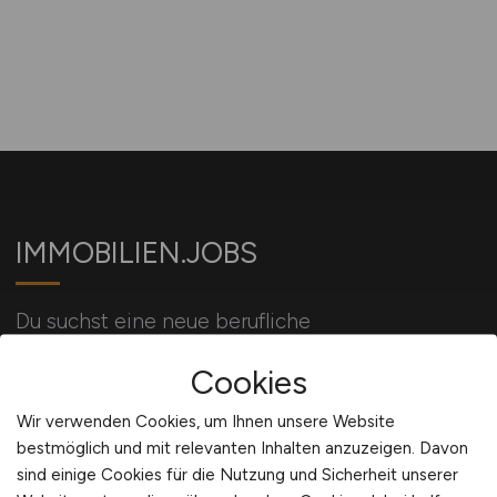
IMMOBILIEN.JOBS
Du suchst eine neue berufliche
Herausforderung? Dein Job in der
Cookies
Immobilienbranche wartet auf Dich!
Wir verwenden Cookies, um Ihnen unsere Website
bestmöglich und mit relevanten Inhalten anzuzeigen. Davon
Für Arbeitgeber
sind einige Cookies für die Nutzung und Sicherheit unserer