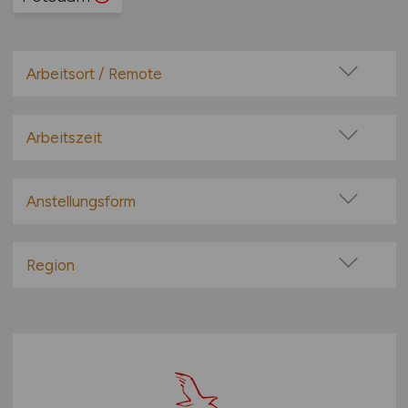
Arbeitsort / Remote
Vor Ort (kein Home-Office)
Home-Office möglich / Hybrid
Arbeitszeit
100% Remote
Vollzeit
Überwiegend Remote (>50%)
Teilzeit
Anstellungsform
Remote aus dem Ausland möglich
Festanstellung
befristete Anstellung
Region
Leitung / Führung
Baden-Württemberg
Geschäftsleitung / Vorstand
Bayern
Projektarbeit / Freelancer
Berlin
Arbeitnehmerüberlassung
Brandenburg
geringfügige Beschäftigung / Minijob
Bremen