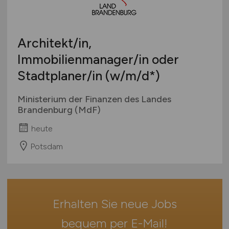
Berufseinstieg / Trainee
Hamburg
Bachelor-/ Master-/ Diplom-Arbeit
Hessen
Studentenjobs / Werkstudenten
Architekt/in,
Mecklenburg-Vorpommern
Ausbildung / Studium
Immobilienmanager/in oder
Niedersachsen
Praktikum
Stadtplaner/in
(w/m/d
*)
Nordrhein-Westfalen
Rheinland-Pfalz
Ministerium der Finanzen des Landes
Saarland
Brandenburg (MdF)
Sachsen
heute
Sachsen-Anhalt
Potsdam
Schleswig-Holstein
Thüringen
Deutschlandweit
Österreich
Erhalten Sie neue Jobs
Schweiz
bequem per
E-Mail
!
Europa