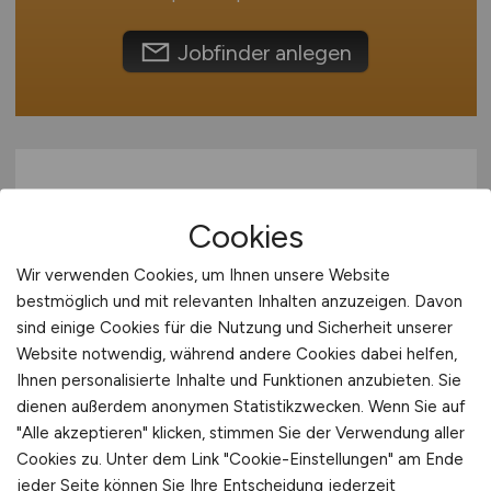
International
Jobfinder anlegen
Cookies
Wir verwenden Cookies, um Ihnen unsere Website
bestmöglich und mit relevanten Inhalten anzuzeigen. Davon
Architekt/in,
sind einige Cookies für die Nutzung und Sicherheit unserer
Website notwendig, während andere Cookies dabei helfen,
Immobilienmanager/in oder
Ihnen personalisierte Inhalte und Funktionen anzubieten. Sie
Stadtplaner/in
(w/m/d
*)
dienen außerdem anonymen Statistikzwecken. Wenn Sie auf
"Alle akzeptieren" klicken, stimmen Sie der Verwendung aller
Ministerium der Finanzen des Landes
Cookies zu. Unter dem Link "Cookie-Einstellungen" am Ende
Brandenburg (MdF)
jeder Seite können Sie Ihre Entscheidung jederzeit