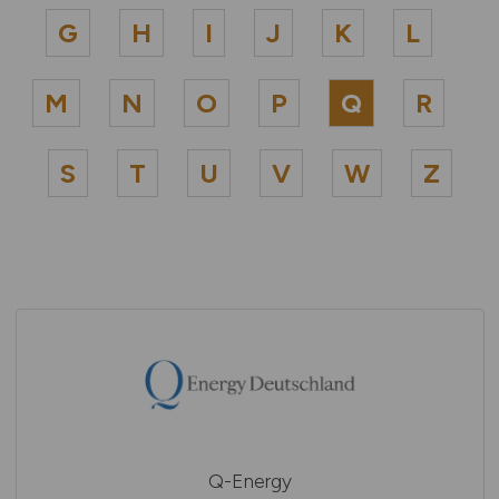
G
H
I
J
K
L
M
N
O
P
Q
R
S
T
U
V
W
Z
Q-Energy