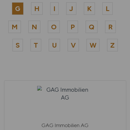
G
H
I
J
K
L
M
N
O
P
Q
R
S
T
U
V
W
Z
GAG Immobilien AG