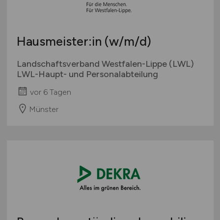
Berufseinstieg / Trainee
Hamburg
Bachelor-/ Master-/ Diplom-Arbeit
Hessen
Studentenjobs / Werkstudenten
Hausmeister:in
(w/m/d)
Mecklenburg-Vorpommern
Ausbildung / Studium
Niedersachsen
Landschaftsverband Westfalen-Lippe (LWL)
Praktikum
Nordrhein-Westfalen
LWL-Haupt- und Personalabteilung
Rheinland-Pfalz
vor 6 Tagen
Saarland
Münster
Sachsen
Sachsen-Anhalt
Schleswig-Holstein
Thüringen
Deutschlandweit
Österreich
Schweiz
Europa