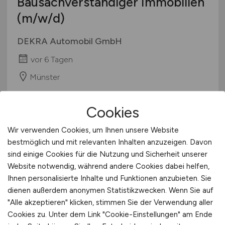
Bausachverständiger Immobilien
International
(m/w/d)
DEKRA Automobil GmbH
vor 6 Tagen
Münster
Cookies
Wir verwenden Cookies, um Ihnen unsere Website
bestmöglich und mit relevanten Inhalten anzuzeigen. Davon
sind einige Cookies für die Nutzung und Sicherheit unserer
Website notwendig, während andere Cookies dabei helfen,
Ihnen personalisierte Inhalte und Funktionen anzubieten. Sie
Hausmeister:in
(m/w/d)
dienen außerdem anonymen Statistikzwecken. Wenn Sie auf
"Alle akzeptieren" klicken, stimmen Sie der Verwendung aller
Cookies zu. Unter dem Link "Cookie-Einstellungen" am Ende
STRABAG PROPERTY & FACILITY SERVICES