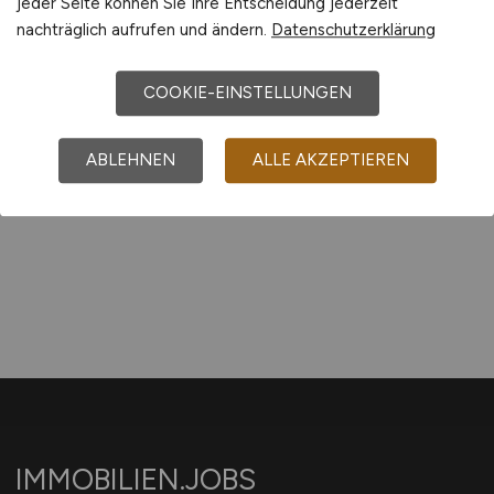
GMBH
jeder Seite können Sie Ihre Entscheidung jederzeit
nachträglich aufrufen und ändern.
Datenschutzerklärung
vor 6 Tagen
Münster
COOKIE-EINSTELLUNGEN
ABLEHNEN
ALLE AKZEPTIEREN
1
IMMOBILIEN.JOBS