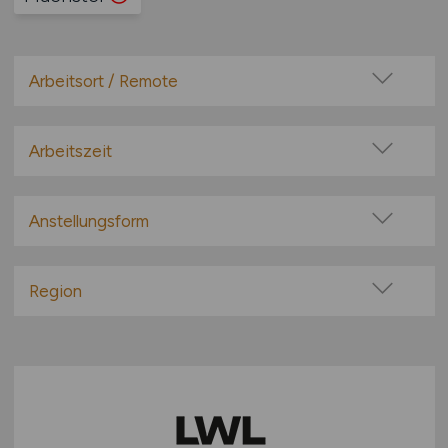
Arbeitsort / Remote
Vor Ort (kein Home-Office)
Home-Office möglich / Hybrid
Arbeitszeit
100% Remote
Vollzeit
Überwiegend Remote (>50%)
Teilzeit
Anstellungsform
Remote aus dem Ausland möglich
Festanstellung
befristete Anstellung
Region
Leitung / Führung
Baden-Württemberg
Geschäftsleitung / Vorstand
Bayern
Projektarbeit / Freelancer
Berlin
Arbeitnehmerüberlassung
Brandenburg
geringfügige Beschäftigung / Minijob
Bremen