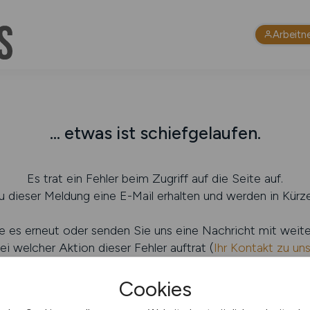
Arbeitn
... etwas ist schiefgelaufen.
Es trat ein Fehler beim Zugriff auf die Seite auf.
 dieser Meldung eine E-Mail erhalten und werden in Kürze
e es erneut oder senden Sie uns eine Nachricht mit weit
ei welcher Aktion dieser Fehler auftrat (
Ihr Kontakt zu un
Cookies