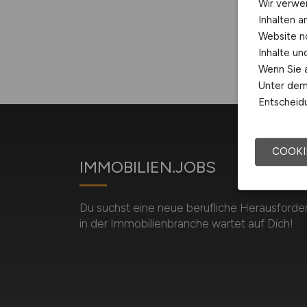
Wir verwe
Inhalten a
Website n
Inhalte u
Wenn Sie a
Unter dem 
Entscheidu
COOKI
IMMOBILIEN.JOBS
Du suchst eine neue berufliche Herausforde
in der Immobilienbranche wartet auf Dich!