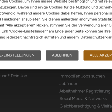
nden Cookies, um Ihnen unsere Website bestmöglich und mit rele
nzuzeigen. Davon sind einige Cookies für die Nutzung und Sicherh
otwendig, während andere Cookies dabei helfen, Ihnen personalisi
nd Funktionen anzubieten. Sie dienen außerdem anonymen Statisti
uf "Alle akzeptieren" klicken, stimmen Sie der Verwendung aller C
Link "Cookie-Einstellungen" am Ende jeder Seite können Sie Ihre
ng jederzeit nachträglich aufrufen und ändern.
Datenschutzerklä
E-EINSTELLUNGEN
ABLEHNEN
ALLE AKZEP
Für Arbeitnehmer
rung? Dein Job
Immobilien Jobs suchen
Jobfinder
Arbeitnehmer Registrierung
Social Media & Networks
Gleichberechtigung & Vielfal