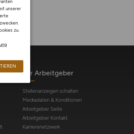
vanten
eit unserer
erte
kzwecken.
ookies zu.
rung
TIEREN
Für Arbeitgeber
Stellenanzeigen schalten
Mediadaten & Konditionen
Arbeitgeber Seite
Arbeitgeber Kontakt
t
Karrierenetzwerk