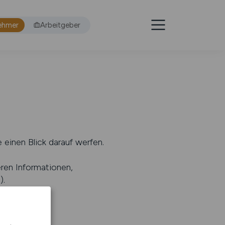
ehmer
Arbeitgeber
 einen Blick darauf werfen.
eren Informationen,
s
).