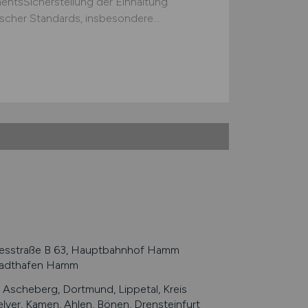
mentsSicherstellung der Einhaltung
scher Standards, insbesondere...
desstraße B 63, Hauptbahnhof Hamm
Stadthafen Hamm
Ascheberg, Dortmund, Lippetal, Kreis
lver, Kamen, Ahlen, Bönen, Drensteinfurt