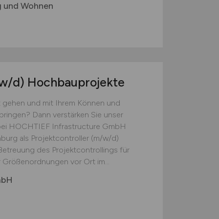
g und Wohnen
w/d)
Hochbauprojekte
t gehen und mit Ihrem Können und
bringen? Dann verstärken Sie unser
g bei HOCHTIEF Infrastructure GmbH
burg als Projektcontroller (m/w/d)
treuung des Projektcontrollings für
 Größenordnungen vor Ort im...
mbH