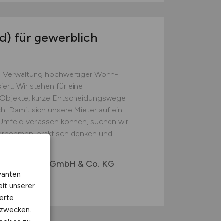
d)
für gewerblich
ie Verwaltung hochwertiger Wohn-
ert. Wir stehen für eine
r Objekte, kurze Entscheidungswege
. Damit sich unsere Mieter auf ein
Umfeld verlassen können, suchen wir
rnehmen, praktisch denken und
verwaltung GmbH & Co. KG
vanten
eit unserer
erte
kzwecken.