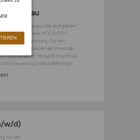
ookies zu.
d)
Hochbau
rung
nd verantwortungsvolle Aufgaben?
novativen Teams bei HOCHTIEF
TIEREN
ng Building Hamburg. Für ein
er Innenstadt bieten wir Ihnen ab
 als Oberbauleiter (m/w/d) Hochbau
he Steuerung schlüsselfertiger...
mbH
/w/d)
g für ein