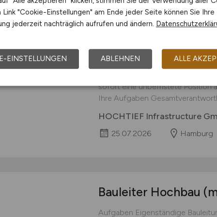
uf "Alle akzeptieren" klicken, stimmen Sie der Verwendung aller C
Link "Cookie-Einstellungen" am Ende jeder Seite können Sie Ihre
Oberbauleiter
(m/w/
ng jederzeit nachträglich aufrufen und ändern.
Datenschutzerklä
Sie suchen spannende Projekte u
Dann werden Sie Teil unseres in
E-EINSTELLUNGEN
ABLEHNEN
ALLE AKZEP
Infrastructure GmbH, Niederlassu
attraktives Projekt in der Hamburg
sofort eine unbefristete Position
Ihre Aufgaben Gesamtverantwortlic
HOCHTIEF Infrastructure G
25.07.2026
Hamburg
Bauleiter Hochbau
(m
Aufgaben Eigenständige Bauleitun