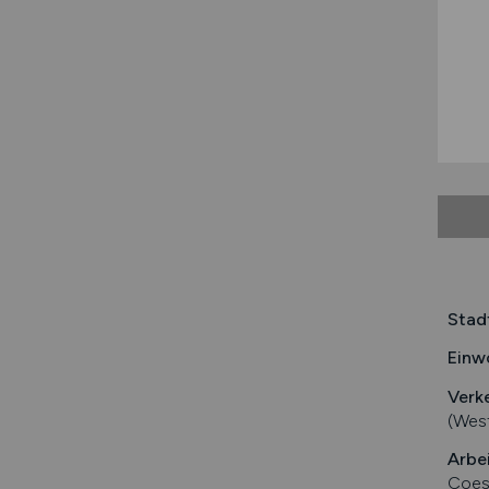
Stad
Einw
Verk
(Wes
Arbe
Coesf