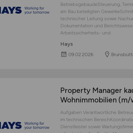
BetriebsgebäudeSteuerung, Termin
am Bau beteiligten GewerkeSchnit
technischer Leitung sowie Nachu
Dokumentation und Berichtswesen
Arbeitssicherheits- und...
Hays
09.02.2026
Brunsbütt
Property Manager ka
Wohnimmobilien
(m/
Aufgaben Verantwortliche Betreuu
im technischen BereichKoordinati
Dienstleister sowie Wartungsfir