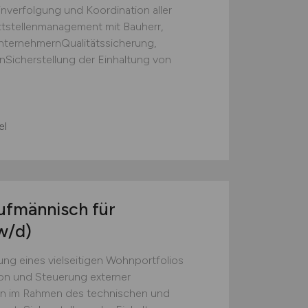
verfolgung und Koordination aller
tstellenmanagement mit Bauherr,
nternehmernQualitätssicherung,
Sicherstellung der Einhaltung von
el
ufmännisch für
w/d)
ng eines vielseitigen Wohnportfolios
on und Steuerung externer
men im Rahmen des technischen und