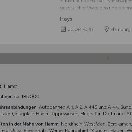
infrastrukturellen Facility Manage
gesetzlicher Vorgaben und techni
Hays
30.08.2025
Hamburg
1
t:
Hamm
ohner:
ca. 185.000
ehrsanbindungen:
Autobahnen A 1, A 2, A 445 und A 44, Bun
tfalen), Flugplatz Hamm-Lippewiesen, Flughafen Dortmund, 
iten in der Nähe von
Hamm
:
Nordrhein-Westfalen, Bergkamen, 
eld, Unna, Rhein-Ruhr, Werne, Ruhrgebiet, Münster, Hagen, We