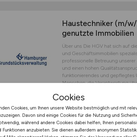
Haustechniker
(m/w/
genutzte Immobilien
Über uns Die HGV hat sich auf d
und Geschäftsimmobilien spezialisi
professionelle Betreuung unsere
und einen hohen Qualitätsanspruch
funktionierendes und gepflegtes 
Menschen, die Verantwortung übe
Lösungen...
Cookies
HGV Hamburger Grundstücks
nden Cookies, um Ihnen unsere Website bestmöglich und mit rele
29.07.2026
Hamburg
nzuzeigen. Davon sind einige Cookies für die Nutzung und Sicherh
otwendig, während andere Cookies dabei helfen, Ihnen personalisi
nd Funktionen anzubieten. Sie dienen außerdem anonymen Statisti