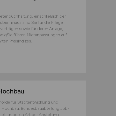
etenbuchhaltung, einschließlich der
er hinaus sind Sie für die Pflege
erträgen sowie für deren Anlage,
digSie führen Mietanpassungen auf
ten Preisindizes...
 Hochbau
örde für Stadtentwicklung und
 Hochbau, Bundesbauabteilung Job-
llstmöglich Art der Anstellung: