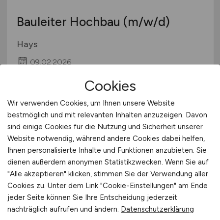
Bauleiter Hochbau
(m/w/d)
Hays
09.02.2026
Brunsbüttel
Cookies
Wir verwenden Cookies, um Ihnen unsere Website
bestmöglich und mit relevanten Inhalten anzuzeigen. Davon
sind einige Cookies für die Nutzung und Sicherheit unserer
Website notwendig, während andere Cookies dabei helfen,
Ihnen personalisierte Inhalte und Funktionen anzubieten. Sie
dienen außerdem anonymen Statistikzwecken. Wenn Sie auf
"Alle akzeptieren" klicken, stimmen Sie der Verwendung aller
Cookies zu. Unter dem Link "Cookie-Einstellungen" am Ende
Property Manager kaufmännisch
jeder Seite können Sie Ihre Entscheidung jederzeit
für Wohnimmobilien
(m/w/d)
nachträglich aufrufen und ändern.
Datenschutzerklärung