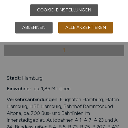
Hays
COOKIE-EINSTELLUNGEN
30.08.2025
Hamburg
ABLEHNEN
ALLE AKZEPTIEREN
1
Stadt:
Hamburg
Einwohner:
ca. 1,86 Millionen
Verkehrsanbindungen:
Flughafen Hamburg, Hafen
Hamburg, HBF Hamburg, Bahnhof Dammtor und
Altona, ca. 700 Bus- und Bahnlinien im
Innenstadtgebiet, Autobahnen A 1, A 7, A 23 und A
24, Bundesstraßen B 4, B 5, B 73, B 75, B 207, B 431,