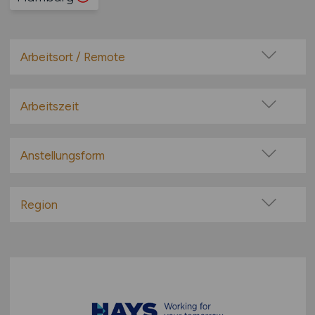
Arbeitsort / Remote
Vor Ort (kein Home-Office)
Home-Office möglich / Hybrid
Arbeitszeit
100% Remote
Vollzeit
Überwiegend Remote (>50%)
Teilzeit
Anstellungsform
Remote aus dem Ausland möglich
Festanstellung
befristete Anstellung
Region
Leitung / Führung
Baden-Württemberg
Geschäftsleitung / Vorstand
Bayern
Projektarbeit / Freelancer
Berlin
Arbeitnehmerüberlassung
Brandenburg
geringfügige Beschäftigung / Minijob
Bremen