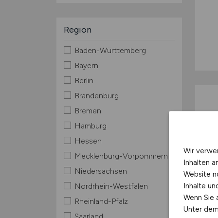
Region
Baden-Württemberg
Bayern
Berlin
Brandenburg
Bremen
Hamburg
Hessen
Wir verwe
Mecklenburg-Vorpommern
Inhalten a
Niedersachsen
Website n
Inhalte u
Nordrhein-Westfalen
Wenn Sie a
Rheinland-Pfalz
Unter dem 
Saarland