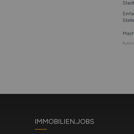
Stad
Einfa
Stell
Mache
Kurzin
IMMOBILIEN.JOBS