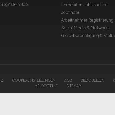
rung? Dein Job
Immobilien Jobs suchen
Jobfinder
Arbeitnehmer Registrierung
Social Media & Networks
Gleichberechtigung & Vielfal
TZ
COOKIE-EINSTELLUNGEN
AGB
BILDQUELLEN
K
MELDESTELLE
SITEMAP
026 IMMOBILIEN.JOBS – ZIEGELER MEDIEN GMBH • Alle Rechte vorbehal