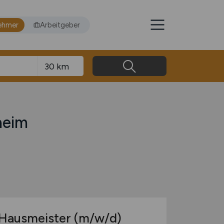
ehmer
Arbeitgeber
heim
r Hausmeister
(m/w/d)