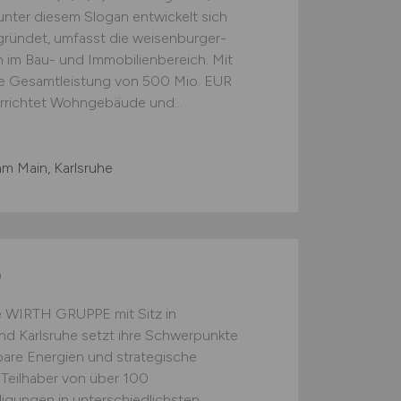
nter diesem Slogan entwickelt sich
gründet, umfasst die weisenburger-
im Bau- und Immobilienbereich. Mit
ine Gesamtleistung von 500 Mio. EUR
errichtet Wohngebäude und...
am Main, Karlsruhe
)
ie WIRTH GRUPPE mit Sitz in
d Karlsruhe setzt ihre Schwerpunkte
bare Energien und strategische
 Teilhaber von über 100
igungen in unterschiedlichsten