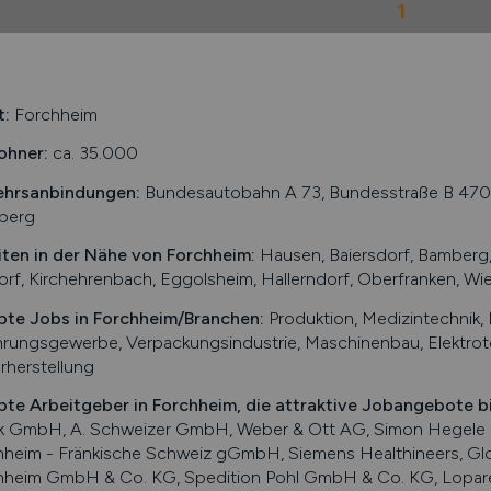
1
t:
Forchheim
ohner:
ca. 35.000
ehrsanbindungen:
Bundesautobahn A 73, Bundesstraße B 470, 
berg
iten in der Nähe von
Forchheim
:
Hausen, Baiersdorf, Bamberg,
rf, Kirchehrenbach, Eggolsheim, Hallerndorf, Oberfranken, Wi
bte Jobs in
Forchheim
/Branchen
:
Produktion, Medizintechnik,
rungsgewerbe, Verpackungsindustrie, Maschinenbau, Elektrot
rherstellung
bte Arbeitgeber in
Forchheim
, die attraktive Jobangebote b
ik GmbH, A. Schweizer GmbH, Weber & Ott AG, Simon Hegele L
hheim - Fränkische Schweiz gGmbH, Siemens Healthineers, G
hheim GmbH & Co. KG, Spedition Pohl GmbH & Co. KG, Lopar