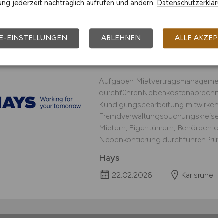
12.04.2026
Birkenfeld
ng jederzeit nachträglich aufrufen und ändern.
Datenschutzerklä
E-EINSTELLUNGEN
ABLEHNEN
ALLE AKZEP
Immobilienkaufmann
Aufgaben Mietvertragsmanageme
durchführenNebenkostenabrechnu
Kündigungsbearbeitung mitwirken
Fremdverwaltungsbuchungskreisen
Mietern, Eigentümern, Behörden
Nebenkontierung durchführenPrüfu
Hays
22.02.2026
Karlsruhe