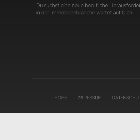
Du suchst eine neue berufliche Herausforde
in der Immobilienbranche wartet auf Dich!
HOME
IMPRESSUM
DATENSCHU
© 2