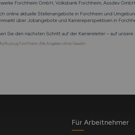
twerke Forchheim GmbH, Volksbank Forchheim, Assdev GmbH,
ch online aktuelle Stellenangebote in
Forchheim
und Umgebung 
enmarkt über Jobangebote und Karriereperspektiven in
Forchh
n Sie den nächsten Schritt auf der Karriereleiter – auf unser
fo/Auszug Forchheim. Alle Angaben ohne Gewähr.
Für Arbeitnehmer