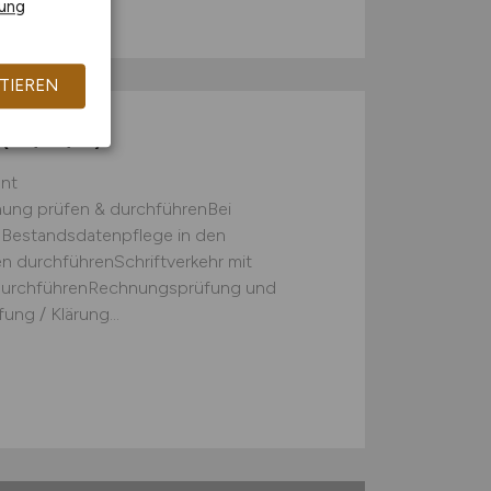
rung
TIEREN
(m/w/d)
nt
ng prüfen & durchführenBei
Bestandsdatenpflege in den
 durchführenSchriftverkehr mit
 durchführenRechnungsprüfung und
ng / Klärung...