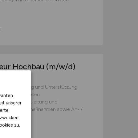
l
nieur Hochbau
(m/w/d)
ochbauamt und
che Steuerung und Unterstützung
en 5 zugeordneten
vanten
hführung, Bauleitung und
eit unserer
-/ Sanierungsmaßnahmen sowie An- /
erte
kzwecken.
ookies zu.