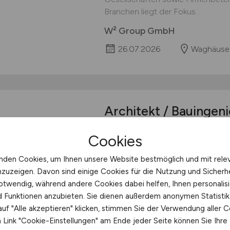
Branchen liegt der Fokus...
W² Group GmbH
26.07.2026
Waghäuse
Architekt / Bauinge
Aufgaben Sachgebietsleitung H
Cookies
GebäudeunterhaltungFachtechnis
von 5 MA im Sachgebiet sowie d
nden Cookies, um Ihnen unsere Website bestmöglich und mit rele
HausmeisternAusschreibung, Durc
nzuzeigen. Davon sind einige Cookies für die Nutzung und Sicherh
Abrechnung von Instandhaltungs
otwendig, während andere Cookies dabei helfen, Ihnen personalisi
Umbauten an gemeindlichen...
nd Funktionen anzubieten. Sie dienen außerdem anonymen Statisti
uf "Alle akzeptieren" klicken, stimmen Sie der Verwendung aller C
Hays
Link "Cookie-Einstellungen" am Ende jeder Seite können Sie Ihre