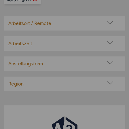
Arbeitsort / Remote
Vor Ort (kein Home-Office)
Home-Office möglich / Hybrid
Arbeitszeit
100% Remote
Vollzeit
Überwiegend Remote (>50%)
Teilzeit
Anstellungsform
Remote aus dem Ausland möglich
Festanstellung
befristete Anstellung
Region
Leitung / Führung
Baden-Württemberg
Geschäftsleitung / Vorstand
Bayern
Projektarbeit / Freelancer
Berlin
Arbeitnehmerüberlassung
Brandenburg
geringfügige Beschäftigung / Minijob
Bremen