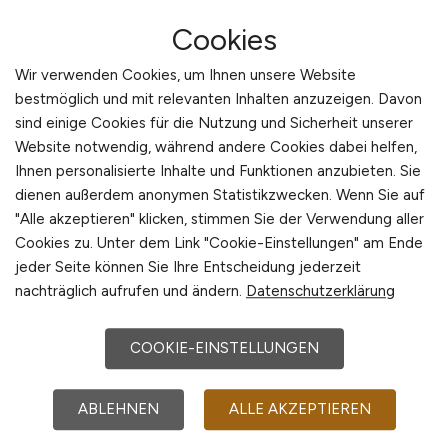
Arbeiten in der Nähe von
Eppingen
:
Güglingen,
Landkreis Heilbronn, Gemmingen, Pfaffenhofen,
Cookies
Schwaigern, Baden-Württemberg, Brackenheim,
Sulzfeld, Östringen, Sinsheim, Zaberfeld, Kraichtal,
Wir verwenden Cookies, um Ihnen unsere Website
Ittingen, Kirchardt
bestmöglich und mit relevanten Inhalten anzuzeigen. Davon
sind einige Cookies für die Nutzung und Sicherheit unserer
Beliebte Jobs in
Website notwendig, während andere Cookies dabei helfen,
Eppingen
/Branchen
:
Dienstleistungen,
Ihnen personalisierte Inhalte und Funktionen anzubieten. Sie
Metallverarbeitung, Maschinenbau, Medizintechnik,
dienen außerdem anonymen Statistikzwecken. Wenn Sie auf
Werkzeugbau, Ernährungsmittelwirtschaft,
"Alle akzeptieren" klicken, stimmen Sie der Verwendung aller
Kunststoffbe- und verarbeitung, Gesundheitswesen
Cookies zu. Unter dem Link "Cookie-Einstellungen" am Ende
Beliebte Arbeitgeber in
Eppingen
, die attraktive
jeder Seite können Sie Ihre Entscheidung jederzeit
Jobangebote bieten
:
BUK Kunststofftechnik
nachträglich aufrufen und ändern.
Datenschutzerklärung
GmbH, Dieffenbacher GmbH Maschinen- und
Anlagenbau, Kamay Werkzeugbau GmbH,
COOKIE-EINSTELLUNGEN
Feidengruber & Kronstedt GmbH, Dietz solutions
GmbH, Likamed GmbH, Dörner & Hauffe GmbH,
ABLEHNEN
ALLE AKZEPTIEREN
Wild Kartoffelverarbeitung GmbH, Maschinenbau
Ehehalt GmbH, FM Systeme Förder- und