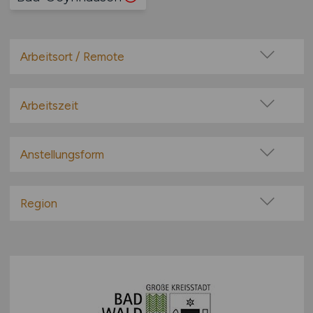
Arbeitsort / Remote
Vor Ort (kein Home-Office)
Home-Office möglich / Hybrid
Arbeitszeit
100% Remote
Vollzeit
Überwiegend Remote (>50%)
Teilzeit
Anstellungsform
Remote aus dem Ausland möglich
Festanstellung
befristete Anstellung
Region
Leitung / Führung
Baden-Württemberg
Geschäftsleitung / Vorstand
Bayern
Projektarbeit / Freelancer
Berlin
Arbeitnehmerüberlassung
Brandenburg
geringfügige Beschäftigung / Minijob
Bremen