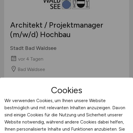
Berufseinstieg / Trainee
Hamburg
Bachelor-/ Master-/ Diplom-Arbeit
Hessen
Studentenjobs / Werkstudenten
Architekt / Projektmanager
Mecklenburg-Vorpommern
Ausbildung / Studium
(m/w/d)
Hochbau
Niedersachsen
Praktikum
Nordrhein-Westfalen
Stadt Bad Waldsee
Rheinland-Pfalz
vor 4 Tagen
Saarland
Sachsen
Bad Waldsee
Sachsen-Anhalt
Schleswig-Holstein
Cookies
1
Thüringen
Wir verwenden Cookies, um Ihnen unsere Website
Deutschlandweit
bestmöglich und mit relevanten Inhalten anzuzeigen. Davon
Österreich
sind einige Cookies für die Nutzung und Sicherheit unserer
Schweiz
Website notwendig, während andere Cookies dabei helfen,
Europa
Ihnen personalisierte Inhalte und Funktionen anzubieten. Sie