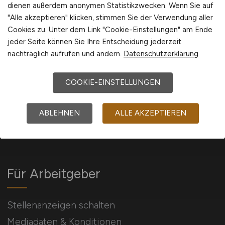
dienen außerdem anonymen Statistikzwecken. Wenn Sie auf
International
"Alle akzeptieren" klicken, stimmen Sie der Verwendung aller
Cookies zu. Unter dem Link "Cookie-Einstellungen" am Ende
jeder Seite können Sie Ihre Entscheidung jederzeit
nachträglich aufrufen und ändern.
Datenschutzerklärung
IMMOBILIEN.JOBS
COOKIE-EINSTELLUNGEN
Du suchst eine neue berufliche
ABLEHNEN
ALLE AKZEPTIEREN
Herausforderung? Dein Job in der
Immobilienbranche wartet auf Dich!
Für Arbeitgeber
Stellenanzeigen schalten
Mediadaten & Konditionen