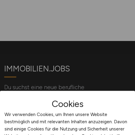
IMMOBILIEN.JOBS
Du suchst eine neue berufliche
Herausforderung? Dein Job in der
Cookies
Immobilienbranche wartet auf Dich!
Wir verwenden Cookies, um Ihnen unsere Website
bestmöglich und mit relevanten Inhalten anzuzeigen. Davon
Für Arbeitgeber
sind einige Cookies für die Nutzung und Sicherheit unserer