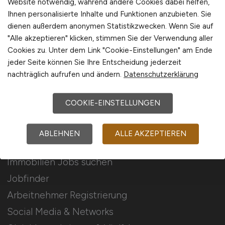
Website notwendig, während andere Cookies dabei helfen,
Ihnen personalisierte Inhalte und Funktionen anzubieten. Sie
Stellenanzeigen schalten
dienen außerdem anonymen Statistikzwecken. Wenn Sie auf
Mediadaten & Konditionen
"Alle akzeptieren" klicken, stimmen Sie der Verwendung aller
Cookies zu. Unter dem Link "Cookie-Einstellungen" am Ende
Arbeitgeber Seite
jeder Seite können Sie Ihre Entscheidung jederzeit
Arbeitgeber Kontakt
nachträglich aufrufen und ändern.
Datenschutzerklärung
Karrierenetzwerk
COOKIE-EINSTELLUNGEN
Für Arbeitnehmer
ABLEHNEN
ALLE AKZEPTIEREN
Immobilien Jobs suchen
Jobfinder
Arbeitnehmer Registrierung
Social Media & Networks