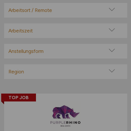
Arbeitsort / Remote
Vor Ort (kein Home-Office)
Home-Office möglich / Hybrid
Arbeitszeit
100% Remote
Vollzeit
Überwiegend Remote (>50%)
Teilzeit
Anstellungsform
Remote aus dem Ausland möglich
Festanstellung
befristete Anstellung
Region
Leitung / Führung
Baden-Württemberg
Geschäftsleitung / Vorstand
Bayern
Projektarbeit / Freelancer
TOP JOB
Berlin
Arbeitnehmerüberlassung
Brandenburg
geringfügige Beschäftigung / Minijob
Bremen
Berufseinstieg / Trainee
Hamburg
Bachelor-/ Master-/ Diplom-Arbeit