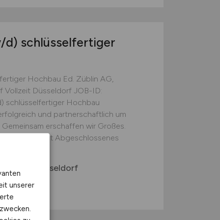
/d)
schlüsselfertiger
fertiger Hochbau Ed. Züblin AG,
 Vollzeit Düsseldorf JOB-ID:
 schlüsselfertiger Hochbau
folgreich und partnerschaftlich um
 Gemeinsam erschaffen wir Großes.
as für uns zählt Abgeschlossenes
 Bereich Düsseldorf
vanten
eit unserer
f
erte
kzwecken.