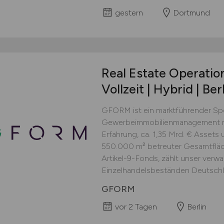
gestern
Dortmund
Real Estate Operati
Vollzeit | Hybrid | Ber
GFORM ist ein marktführender Spez
Gewerbeimmobilienmanagement mit 
Erfahrung, ca. 1,35 Mrd. € Asset
550.000 m² betreuter Gesamtfläc
Artikel-9-Fonds, zählt unser verwa
Einzelhandelsbeständen Deutschla
GFORM
vor 2 Tagen
Berlin