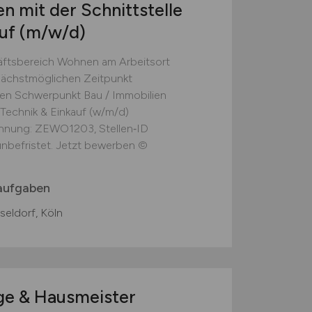
n mit der Schnittstelle
auf
(m/w/d)
äftsbereich Wohnen am Arbeitsort
nächstmöglichen Zeitpunkt
isten Schwerpunkt Bau / Immobilien
/​Technik & Einkauf (w/m/d)
nnung: ZEWO1203, Stellen‑ID
unbefristet. Jetzt bewerben ©
naufgaben
seldorf, Köln
ge & Hausmeister