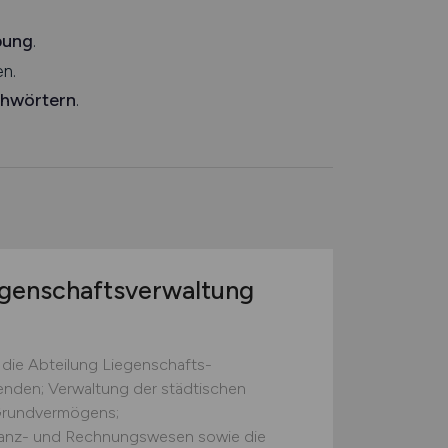
bung
.
n.
chwörtern
.
egenschaftsverwaltung
 die Abteilung Liegenschafts­
tenden; Verwaltung der städtischen
Grund­vermögens;
anz- und Rechnungs­wesen sowie die