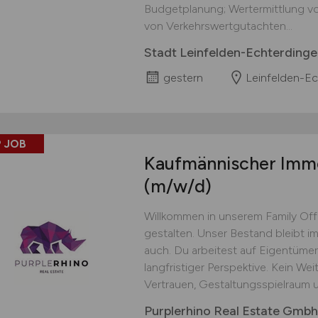
Budget­planung; Wertermittlung 
von Verkehrswert­gutachten...
Stadt Leinfelden-Echterdinge
gestern
Leinfelden-Ec
 JOB
Kaufmännischer Immob
(m/w/d)
Willkommen in unserem Family Offic
gestalten. Unser Bestand bleibt 
auch. Du arbeitest auf Eigentüme
langfristiger Perspektive. Kein W
Vertrauen, Gestaltungsspielraum un
Purplerhino Real Estate Gmbh