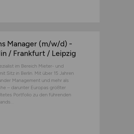
ons Manager
(m/w/d)
-
lin / Frankfurt / Leipzig
ialist im Bereich Mieter- und
Sitz in Berlin. Mit über 15 Jahren
s under Management und mehr als
he – darunter Europas größter
ltetes Portfolio zu den führenden
nds....