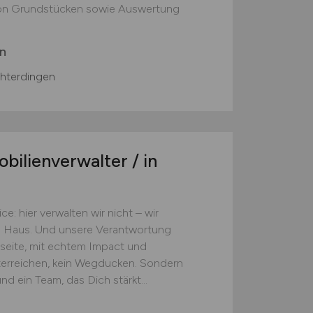
von Grundstücken sowie Auswertung
n
hterdingen
ilienverwalter / in
e: hier verwalten wir nicht – wir
im Haus. Und unsere Verantwortung
rseite, mit echtem Impact und
eiterreichen, kein Wegducken. Sondern
d ein Team, das Dich stärkt...