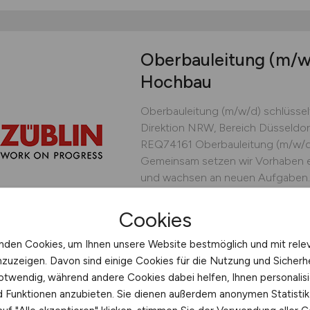
Oberbauleitung
(m/w
Hochbau
Oberbauleitung (m/w/d) schlüssel
Direktion NRW, Bereich Düsseldorf
REQ74161 Oberbauleitung (m/w/d)
Gemeinsam setzen wir Vorhaben er
und wachsen an neuen Aufgaben.
Let's progress! Jetzt bewerben W
Studium...
Cookies
Ed. Züblin AG, Direktion NRW,
nden Cookies, um Ihnen unsere Website bestmöglich und mit rele
nzuzeigen. Davon sind einige Cookies für die Nutzung und Sicherh
vor 2 Tagen
Düsseldor
otwendig, während andere Cookies dabei helfen, Ihnen personalisi
nd Funktionen anzubieten. Sie dienen außerdem anonymen Statisti