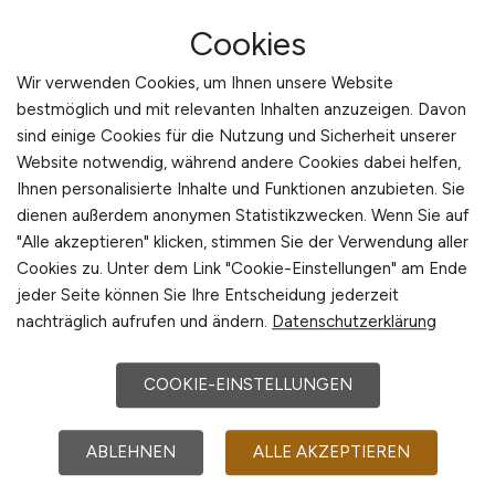
Kenntnis genommen.
Ich stimme zu, dass meine Daten und
Cookies
Angaben zur Beantwortung meiner Anfrage
Wir verwenden Cookies, um Ihnen unsere Website
elektronisch erhoben und gespeichert
bestmöglich und mit relevanten Inhalten anzuzeigen. Davon
werden.
sind einige Cookies für die Nutzung und Sicherheit unserer
Website notwendig, während andere Cookies dabei helfen,
Anfrage abschicken
Ihnen personalisierte Inhalte und Funktionen anzubieten. Sie
dienen außerdem anonymen Statistikzwecken. Wenn Sie auf
"Alle akzeptieren" klicken, stimmen Sie der Verwendung aller
*
Pflichtfelder
Cookies zu. Unter dem Link "Cookie-Einstellungen" am Ende
jeder Seite können Sie Ihre Entscheidung jederzeit
nachträglich aufrufen und ändern.
Datenschutzerklärung
COOKIE-EINSTELLUNGEN
ABLEHNEN
ALLE AKZEPTIEREN