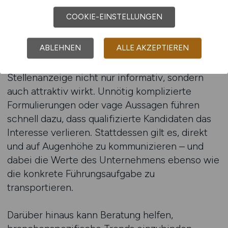
Kompetenzen geschätzt werden, wie groß ihr
COOKIE-EINSTELLUNGEN
Handlungsspielraum ist und welche Ziele das
Unternehmen verfolgt.
ABLEHNEN
ALLE AKZEPTIEREN
Eine präzise Beratung stellt sicher, dass die
Stellenanzeige nicht nur informativ, sondern
auch attraktiv wirkt. Unnötig komplizierte
Formulierungen oder vage Aussagen führen
schnell dazu, dass qualifizierte Kandidaten das
Interesse verlieren. Stattdessen gilt es, direkt
und auf Augenhöhe zu kommunizieren – und
dabei die Werte des Unternehmens ebenso wie
die konkrete Führungsaufgabe zu
transportieren.
Darüber hinaus kann Beratung helfen,