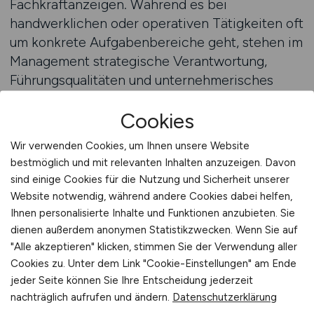
Fachkraftanzeigen. Während es bei
handwerklichen oder operativen Tätigkeiten oft
um konkrete Aufgabenbereiche geht, stehen im
Management strategische Verantwortung,
Führungsqualitäten und unternehmerisches
Denken im Vordergrund. Arbeitgeber
Cookies
profitieren deshalb von einer individuellen
Beratung, wenn sie ihre Stellenanzeige
Wir verwenden Cookies, um Ihnen unsere Website
formulieren.
bestmöglich und mit relevanten Inhalten anzuzeigen. Davon
sind einige Cookies für die Nutzung und Sicherheit unserer
IMMOBILIEN.JOBS bietet Unternehmen die
Website notwendig, während andere Cookies dabei helfen,
Möglichkeit, ihre Anzeige so zu gestalten, dass
Ihnen personalisierte Inhalte und Funktionen anzubieten. Sie
sie die Aufmerksamkeit von Führungskräften
dienen außerdem anonymen Statistikzwecken. Wenn Sie auf
"Alle akzeptieren" klicken, stimmen Sie der Verwendung aller
gewinnt. Dazu gehört nicht nur die inhaltliche
Cookies zu. Unter dem Link "Cookie-Einstellungen" am Ende
Schärfe der Anforderungsprofile, sondern auch
jeder Seite können Sie Ihre Entscheidung jederzeit
die Art der Kommunikation. Manager wollen in
nachträglich aufrufen und ändern.
Datenschutzerklärung
einer Anzeige klar erkennen, welche