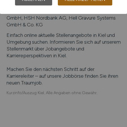
DFDS Kiel, Vossloh Locomotives GmbH,
ThyssenKrupp Marine Systems GmbH, Autokraft
GmbH, HSH Nordbank AG, Hell Gravure Systems
GmbH & Co. KG
Einfach online aktuelle Stellenangebote in
Kiel
und
Umgebung suchen. Informieren Sie sich auf unserem
Stellenmarkt über Jobangebote und
Karriereperspektiven in
Kiel
.
Machen Sie den nächsten Schritt auf der
Karriereleiter – auf unsere Jobbörse finden Sie ihren
neuen Traumjob.
Kurzinfo/Auszug Kiel. Alle Angaben ohne Gewähr.