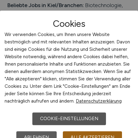
Beliebte Jobs in
Kiel
/Branchen
:
Biotechnologie,
Logistik, IT, Meeresforschung und -technologie,
Medizin und Medizintechnik, Umwelttechnik,
Cookies
Pharmazie, produzierendes Gewerbe, Maritime
Wirtschaft, Dienstleistungen, Digitale Wirtschaft,
Wir verwenden Cookies, um Ihnen unsere Website
Kreativwirtschaft, Energietechnik,
bestmöglich und mit relevanten Inhalten anzuzeigen. Davon
Gesundheitswirtschaft
sind einige Cookies für die Nutzung und Sicherheit unserer
Website notwendig, während andere Cookies dabei helfen,
Beliebte Arbeitgeber in
Kiel
, die attraktive
Ihnen personalisierte Inhalte und Funktionen anzubieten. Sie
Jobangebote bieten
:
Rheinmetall Landsysteme
dienen außerdem anonymen Statistikzwecken. Wenn Sie auf
GmbH, NEW YORKER Group-Services International
"Alle akzeptieren" klicken, stimmen Sie der Verwendung aller
GmbH & Co. KG, Hauptgenossenschaft Nord AG,
Cookies zu. Unter dem Link "Cookie-Einstellungen" am Ende
Raytheon Anschütz GmbH, Elac Electroacustic
jeder Seite können Sie Ihre Entscheidung jederzeit
GmbH, Stena Line GmbH & Co. KG, Dataport AöR,
nachträglich aufrufen und ändern.
Datenschutzerklärung
LaserSoft Imaging AG, Heidelberger
Druckmaschinen AG, Schenker AG, Color Line
COOKIE-EINSTELLUNGEN
GmbH, Caterpillar Motoren GmbH & Co. KG,
Universitätsklinikum Schleswig-Holstein, Deutsche
Post AG, Voith GmbH, Lindenau-Werft GmbH,
ABLEHNEN
ALLE AKZEPTIEREN