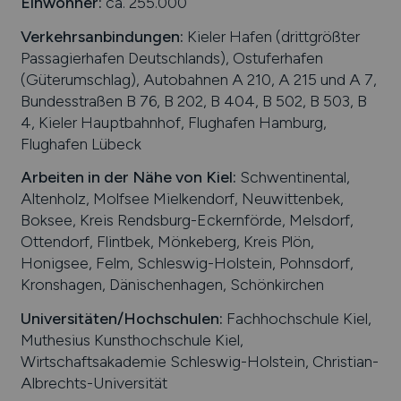
Einwohner:
ca. 255.000
International
Verkehrsanbindungen:
Kieler Hafen (drittgrößter
Passagierhafen Deutschlands), Ostuferhafen
(Güterumschlag), Autobahnen A 210, A 215 und A 7,
Bundesstraßen B 76, B 202, B 404, B 502, B 503, B
4, Kieler Hauptbahnhof, Flughafen Hamburg,
Flughafen Lübeck
Arbeiten in der Nähe von
Kiel
:
Schwentinental,
Altenholz, Molfsee Mielkendorf, Neuwittenbek,
Boksee, Kreis Rendsburg-Eckernförde, Melsdorf,
Ottendorf, Flintbek, Mönkeberg, Kreis Plön,
Honigsee, Felm, Schleswig-Holstein, Pohnsdorf,
Kronshagen, Dänischenhagen, Schönkirchen
Universitäten/Hochschulen:
Fachhochschule Kiel,
Muthesius Kunsthochschule Kiel,
Wirtschaftsakademie Schleswig-Holstein, Christian-
Albrechts-Universität