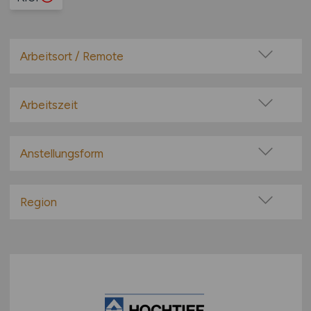
Arbeitsort / Remote
Vor Ort (kein Home-Office)
Home-Office möglich / Hybrid
Arbeitszeit
100% Remote
Vollzeit
Überwiegend Remote (>50%)
Teilzeit
Anstellungsform
Remote aus dem Ausland möglich
Festanstellung
befristete Anstellung
Region
Leitung / Führung
Baden-Württemberg
Geschäftsleitung / Vorstand
Bayern
Projektarbeit / Freelancer
Berlin
Arbeitnehmerüberlassung
Brandenburg
geringfügige Beschäftigung / Minijob
Bremen