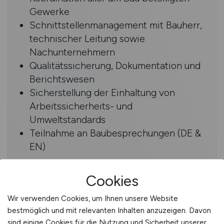
Gewerke
Schnittstellenmanagement mit Bauherr,
technischer Leitung sowie
Nachunternehmern
Qualitätssicherung, Dokumentation und
Berichtswesen
Sicherstellung der Einhaltung von
Arbeitssicherheits- und
Umweltstandards
Teilnahme an Baubesprechungen (DE &
EN)
Profil
Cookies
Fließende Englischkenntnisse (Bauherr
Wir verwenden Cookies, um Ihnen unsere Website
+ internationale Projektkommunikation)
bestmöglich und mit relevanten Inhalten anzuzeigen. Davon
sind einige Cookies für die Nutzung und Sicherheit unserer