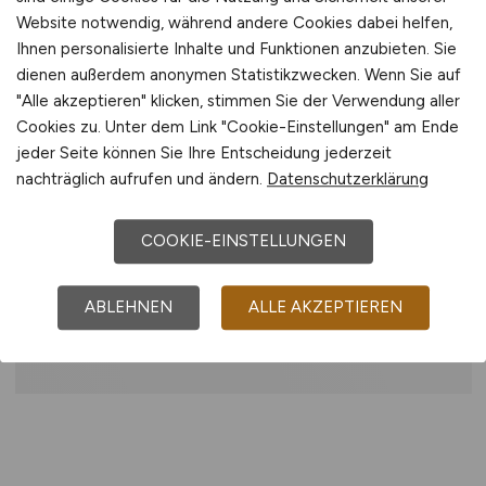
Erste Erfahrung als Bauleiter im
Website notwendig, während andere Cookies dabei helfen,
Hochbau
Ihnen personalisierte Inhalte und Funktionen anzubieten. Sie
Sicheres Auftreten und selbstständige
dienen außerdem anonymen Statistikzwecken. Wenn Sie auf
Arbeitsweise
"Alle akzeptieren" klicken, stimmen Sie der Verwendung aller
Kenntnisse in Terminplanung,
Cookies zu. Unter dem Link "Cookie-Einstellungen" am Ende
Baustellenorganisation und
jeder Seite können Sie Ihre Entscheidung jederzeit
Dokumentation
nachträglich aufrufen und ändern.
Datenschutzerklärung
Benefits
COOKIE-EINSTELLUNGEN
Renommiertes Kundenunternehmen
ABLEHNEN
ALLE AKZEPTIEREN
Kurzfristiger Einstiegmöglich
Spannendes Projektumfeld